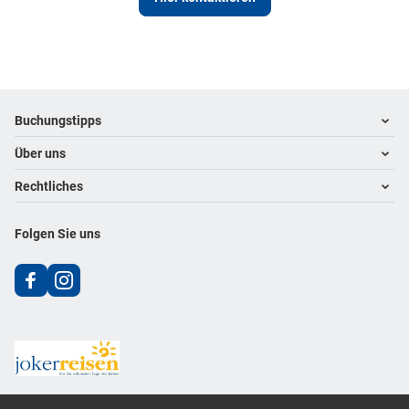
Footer
Footer navigation
Buchungstipps
Über uns
Warum im Reisebüro buchen
Hoteltipps
Rechtliches
Kontakt
Reisewelten
Über uns
Impressum
Folgen Sie uns
Karriere
Datenschutz