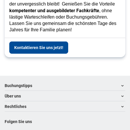
der unvergesslich bleibt! Genießen Sie die Vorteile
kompetenter und ausgebildeter Fachkräfte
, ohne
lästige Warteschleifen oder Buchungsgebühren.
Lassen Sie uns gemeinsam die schönsten Tage des
Jahres für Ihre Familie planen!
Kontaktieren Sie uns jetzt!
Footer
Footer navigation
Buchungstipps
Über uns
Warum im Reisebüro buchen
Hoteltipps
Rechtliches
Kontakt
Reisewelten
Über uns
Impressum
Folgen Sie uns
Karriere
Datenschutz