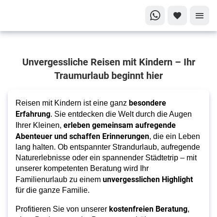
Familienzeit
Unvergessliche Reisen mit Kindern – Ihr
neu erleben
Traumurlaub beginnt hier
Die
schönsten
besondere
Reisen
Reisen mit Kindern ist eine ganz
Erfahrung
. Sie entdecken die Welt durch die Augen
mit
erleben gemeinsam aufregende
Ihrer Kleinen,
Kindern
Abenteuer und schaffen Erinnerungen
, die ein Leben
lang halten. Ob entspannter Strandurlaub, aufregende
Naturerlebnisse oder ein spannender Städtetrip – mit
unserer kompetenten Beratung wird Ihr
unvergesslichen Highlight
Familienurlaub zu einem
für die ganze Familie.
kostenfreien Beratung
Profitieren Sie von unserer
,