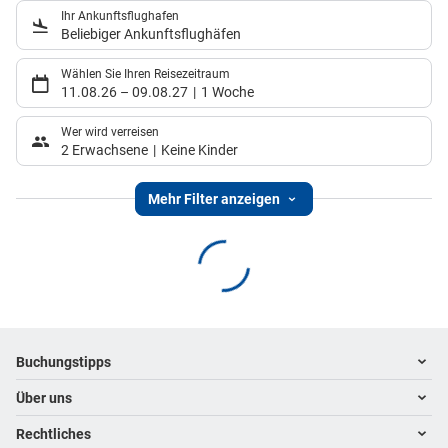
Ihr Ankunftsflughafen
Beliebiger Ankunftsflughäfen
Wählen Sie Ihren Reisezeitraum
11.08.26
–
09.08.27
1 Woche
Wer wird verreisen
2 Erwachsene
Keine Kinder
Mehr Filter anzeigen
Footer
Footer navigation
Buchungstipps
Über uns
Warum im Reisebüro buchen
Hoteltipps
Rechtliches
Kontakt